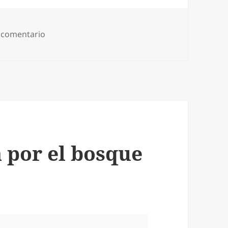
en Bosque de Chapultepec. Pechakucha.
 comentario
a por el bosque