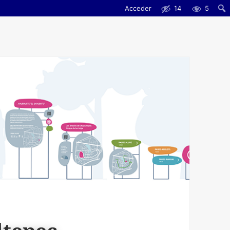
Acceder
14
5