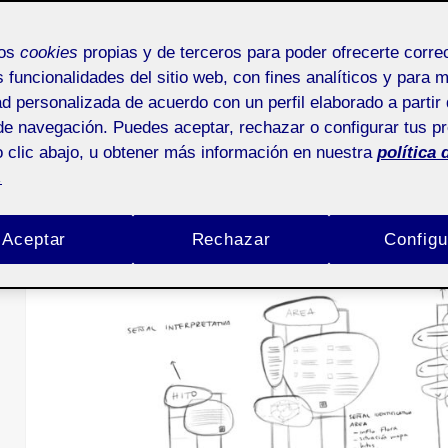
Bosque de Chapul
Pechakucha.
mos
cookies
propias y de terceros para poder ofrecerte corr
s funcionalidades del sitio web, con fines analíticos y para 
ad personalizada de acuerdo con un perfil elaborado a partir 
de navegación. Puedes aceptar, rechazar o configurar tus p
Proyecto III. Señalética y Digital
 clic abajo, u obtener más información en nuestra
política 
.
Signage aula 1
Aceptar
Rechazar
Configu