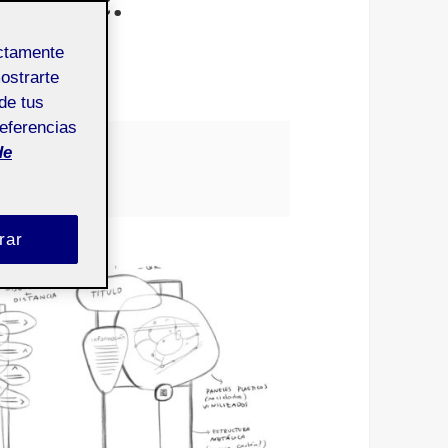
tepec.
ectamente
mostrarte
de tus
referencias
Pública
de
rar