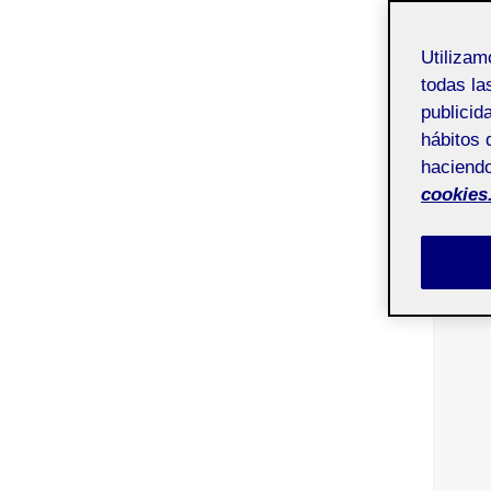
Utiliza
todas la
publicid
hábitos 
haciendo
cookies